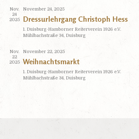
u
e
Nov.
November 24, 2025
n
24
Dressurlehrgang Christoph Hess
g
2025
n
A
1. Duisburg-Hamborner Reiterverein 1926 e.V.
-
n
Mühlbachstraße 34, Duisburg
s
N
Nov.
November 22, 2025
i
22
Weihnachtsmarkt
a
c
2025
h
1. Duisburg-Hamborner Reiterverein 1926 e.V.
v
Mühlbachstraße 34, Duisburg
t
i
e
n
g
-
N
a
a
t
v