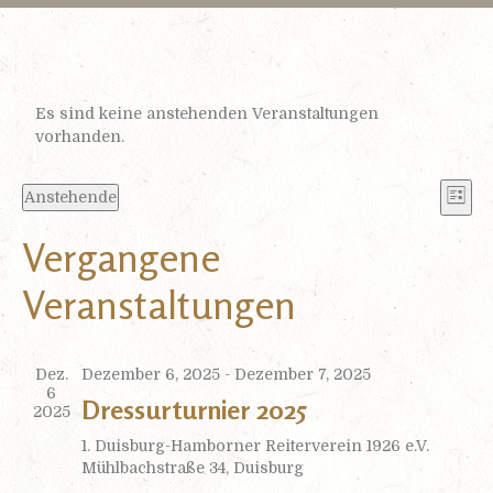
Es sind keine anstehenden Veranstaltungen
vorhanden.
V
A
Anstehende
L
e
D
i
n
Vergangene
a
r
s
t
t
a
s
Veranstaltungen
u
e
n
m
i
w
s
ä
t
Dez.
Dezember 6, 2025
-
Dezember 7, 2025
c
h
6
a
Dressurturnier 2025
l
2025
h
e
l
1. Duisburg-Hamborner Reiterverein 1926 e.V.
n
t
Mühlbachstraße 34, Duisburg
t
.