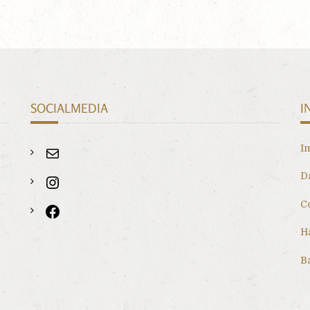
SOCIALMEDIA
I
I
D
C
H
Ba