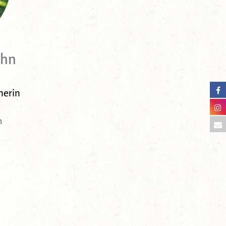
ihn
herin
n