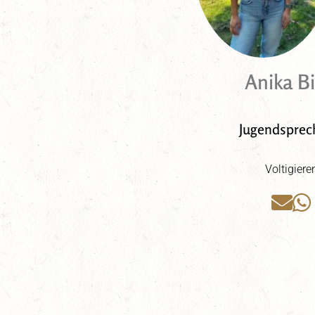
Anika B
Jugendsprec
Voltigiere