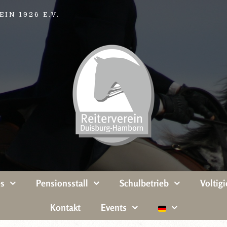
IN 1926 E.V.
es
Pensionsstall
Schulbetrieb
Voltigi
Kontakt
Events