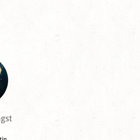
gst
tin