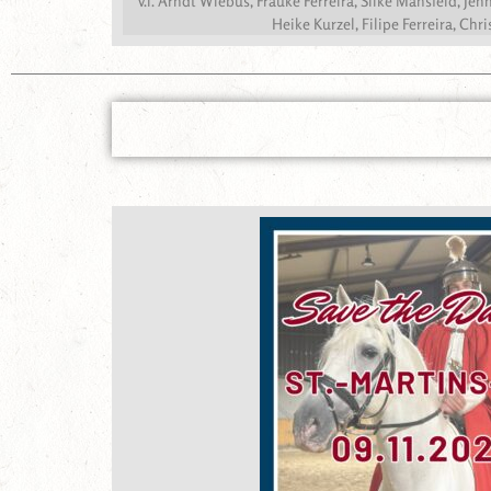
v.l. Arndt Wiebus, Frauke Ferreira, Silke Mansfeld, J
Heike Kurzel, Filipe Ferreira, Chr