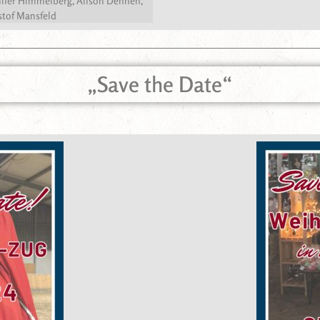
ennifer Himmelberg, Alison Dehnen,
istof Mansfeld
„Save the Date“