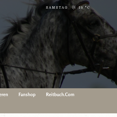
SAMSTAG
15 °
C
eren
Fanshop
Reitbuch.com