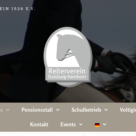
IN 1926 E.V.
es
Pensionsstall
Schulbetrieb
Voltigi
Kontakt
Events