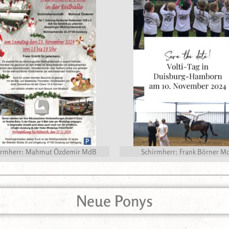
irmherr: Mahmut Özdemir MdB
Schirmherr: Frank Börner M
Neue Ponys